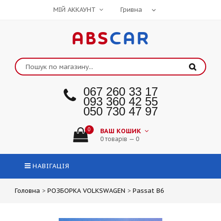
МІЙ АККАУНТ
ABS
CAR
067 260 33 17
093 360 42 55
050 730 47 97
0
ВАШ КОШИК
0 товарів — 0
НАВІГАЦІЯ
Головна
>
РОЗБОРКА VOLKSWAGEN
>
Passat B6