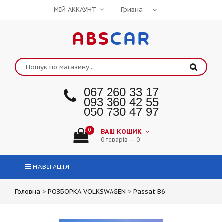
МІЙ АККАУНТ
ABS
CAR
067 260 33 17
093 360 42 55
050 730 47 97
0
ВАШ КОШИК
0 товарів — 0
НАВІГАЦІЯ
Головна
>
РОЗБОРКА VOLKSWAGEN
>
Passat B6