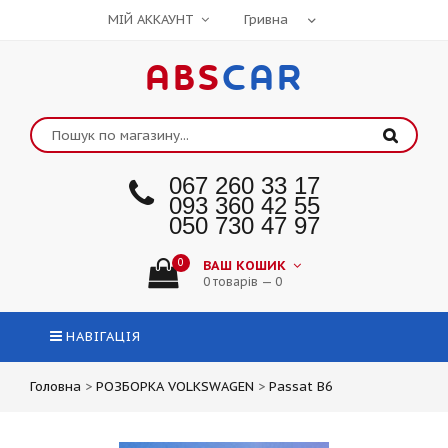
МІЙ АККАУНТ
ABS
CAR
067 260 33 17
093 360 42 55
050 730 47 97
0
ВАШ КОШИК
0 товарів — 0
НАВІГАЦІЯ
Головна
>
РОЗБОРКА VOLKSWAGEN
>
Passat B6