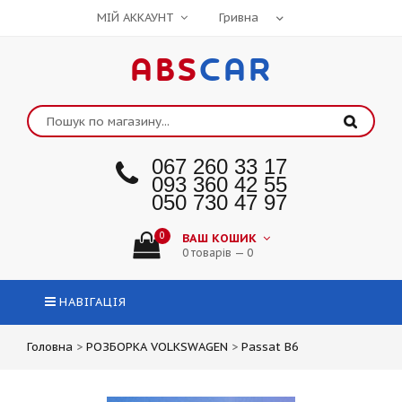
МІЙ АККАУНТ
ABS
CAR
067 260 33 17
093 360 42 55
050 730 47 97
0
ВАШ КОШИК
0 товарів — 0
НАВІГАЦІЯ
Головна
>
РОЗБОРКА VOLKSWAGEN
>
Passat B6