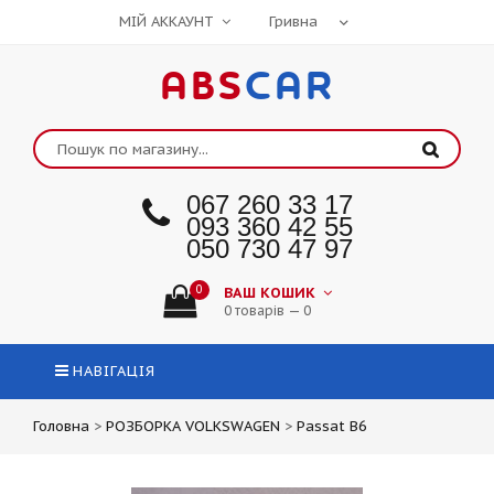
МІЙ АККАУНТ
ABS
CAR
067 260 33 17
093 360 42 55
050 730 47 97
0
ВАШ КОШИК
0 товарів — 0
НАВІГАЦІЯ
Головна
>
РОЗБОРКА VOLKSWAGEN
>
Passat B6