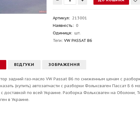
Артикул
:
213001
Наявність:
0
Одиниця:
шт.
Теги:
VW PASSAT B6
С
ВІДГУКИ
ЗОБРАЖЕННЯ
тор задний газ-масло VW Passat B6 по сниженным ценам с разборки
аказать (купить) автозапчасти с разборки Фольксваген Пассат Б 6
 с доставкой по всей Украине. Разборка Фольксваген на Оболони, Т
ген в Украине.