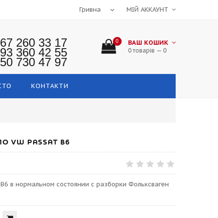
МІЙ АККАУНТ
67 260 33 17
0
ВАШ КОШИК
93 360 42 55
0 товарів — 0
50 730 47 97
СТО
КОНТАКТИ
О VW PASSAT B6
 B6 в нормальном состоянии с разборки Фольксваген