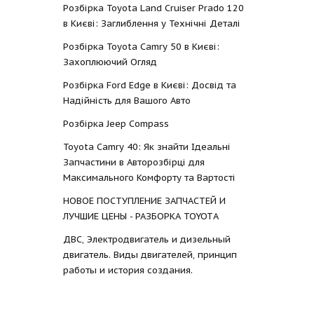
Розбірка Toyota Land Cruiser Prado 120
в Києві: Заглиблення у Технічні Деталі
Розбірка Toyota Camry 50 в Києві:
Захоплюючий Огляд
Розбірка Ford Edge в Києві: Досвід та
Надійність для Вашого Авто
Розбірка Jeep Compass
Toyota Camry 40: Як знайти Ідеальні
Запчастини в Авторозбірці для
Максимального Комфорту та Вартості
НОВОЕ ПОСТУПЛЕНИЕ ЗАПЧАСТЕЙ И
ЛУЧШИЕ ЦЕНЫ - РАЗБОРКА TOYOTА
ДВС, Электродвигатель и дизельный
двигатель. Виды двигателей, принцип
работы и история создания.