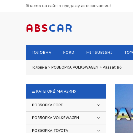
Вітаємо на сайті з продажу автозапчастин!
ABS
CAR
ГОЛОВНА
FORD
MITSUBISHI
TOY
Головна
>
РОЗБОРКА VOLKSWAGEN
>
Passat B6
КАТЕГОРІЇ МАГАЗИНУ
РОЗБОРКА FORD
РОЗБОРКА VOLKSWAGEN
РОЗБОРКА TOYOTA