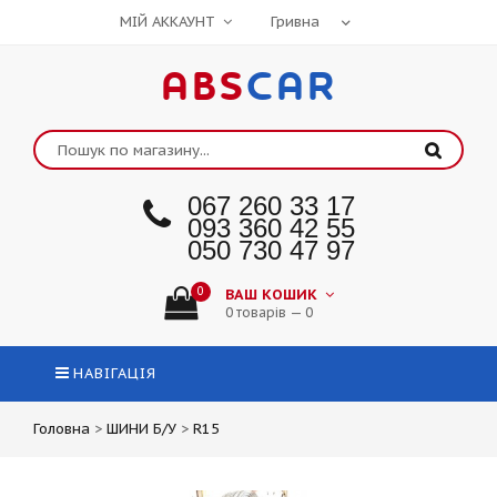
МІЙ АККАУНТ
ABS
CAR
067 260 33 17
093 360 42 55
050 730 47 97
0
ВАШ КОШИК
0 товарів — 0
НАВІГАЦІЯ
Головна
>
ШИНИ Б/У
>
R15