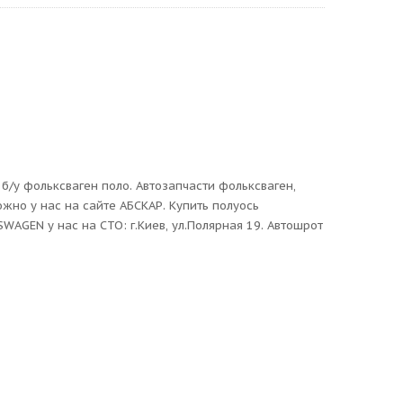
б/у фольксваген поло. Автозапчасти фольксваген,
жно у нас на сайте АБСКАР. Купить полуось
AGEN у нас на СТО: г.Киев, ул.Полярная 19. Автошрот