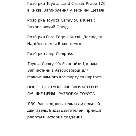
Розбірка Toyota Land Cruiser Prado 120
в Києві: Заглиблення у Технічні Деталі
Розбірка Toyota Camry 50 в Києві:
Захоплюючий Огляд
Розбірка Ford Edge в Києві: Досвід та
Надійність для Вашого Авто
Розбірка Jeep Compass
Toyota Camry 40: Як знайти Ідеальні
Запчастини в Авторозбірці для
Максимального Комфорту та Вартості
НОВОЕ ПОСТУПЛЕНИЕ ЗАПЧАСТЕЙ И
ЛУЧШИЕ ЦЕНЫ - РАЗБОРКА TOYOTА
ДВС, Электродвигатель и дизельный
двигатель. Виды двигателей, принцип
работы и история создания.