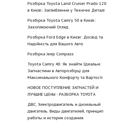
Розбірка Toyota Land Cruiser Prado 120
в Києві: Заглиблення у Технічні Деталі
Розбірка Toyota Camry 50 в Києві:
Захоплюючий Огляд
Розбірка Ford Edge в Києві: Досвід та
Надійність для Вашого Авто
Розбірка Jeep Compass
Toyota Camry 40: Як знайти Ідеальні
Запчастини в Авторозбірці для
Максимального Комфорту та Вартості
НОВОЕ ПОСТУПЛЕНИЕ ЗАПЧАСТЕЙ И
ЛУЧШИЕ ЦЕНЫ - РАЗБОРКА TOYOTА
ДВС, Электродвигатель и дизельный
двигатель. Виды двигателей, принцип
работы и история создания.