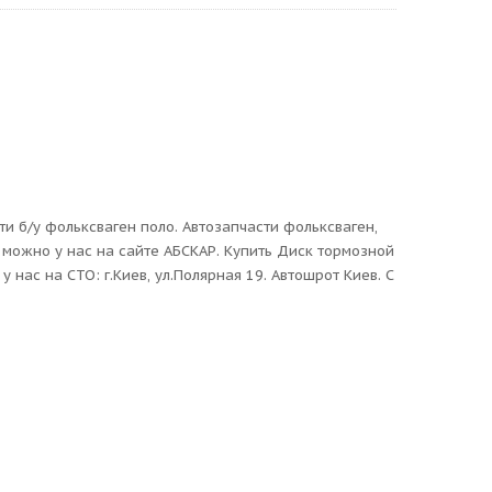
 б/у фольксваген поло. Автозапчасти фольксваген,
можно у нас на сайте АБСКАР. Купить Диск тормозной
нас на СТО: г.Киев, ул.Полярная 19. Автошрот Киев. С