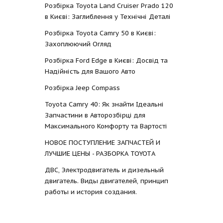
Розбірка Toyota Land Cruiser Prado 120
в Києві: Заглиблення у Технічні Деталі
Розбірка Toyota Camry 50 в Києві:
Захоплюючий Огляд
Розбірка Ford Edge в Києві: Досвід та
Надійність для Вашого Авто
Розбірка Jeep Compass
Toyota Camry 40: Як знайти Ідеальні
Запчастини в Авторозбірці для
Максимального Комфорту та Вартості
НОВОЕ ПОСТУПЛЕНИЕ ЗАПЧАСТЕЙ И
ЛУЧШИЕ ЦЕНЫ - РАЗБОРКА TOYOTА
ДВС, Электродвигатель и дизельный
двигатель. Виды двигателей, принцип
работы и история создания.