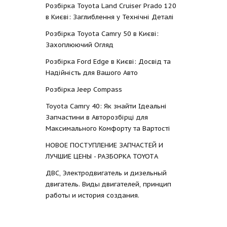
Розбірка Toyota Land Cruiser Prado 120
в Києві: Заглиблення у Технічні Деталі
Розбірка Toyota Camry 50 в Києві:
Захоплюючий Огляд
Розбірка Ford Edge в Києві: Досвід та
Надійність для Вашого Авто
Розбірка Jeep Compass
Toyota Camry 40: Як знайти Ідеальні
Запчастини в Авторозбірці для
Максимального Комфорту та Вартості
НОВОЕ ПОСТУПЛЕНИЕ ЗАПЧАСТЕЙ И
ЛУЧШИЕ ЦЕНЫ - РАЗБОРКА TOYOTА
ДВС, Электродвигатель и дизельный
двигатель. Виды двигателей, принцип
работы и история создания.