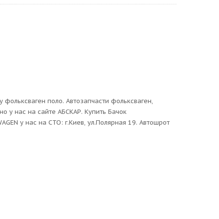
у фольксваген поло. Автозапчасти фольксваген,
о у нас на сайте АБСКАР. Купить Бачок
GEN у нас на СТО: г.Киев, ул.Полярная 19. Автошрот