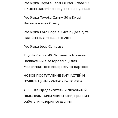
Розбірка Toyota Land Cruiser Prado 120
в Києві: Заглиблення у Технічні Деталі
Розбірка Toyota Camry 50 в Києві:
Захоплюючий Огляд
Розбірка Ford Edge в Києві: Досвід та
Надійність для Вашого Авто
Розбірка Jeep Compass
Toyota Camry 40: Як знайти Ідеальні
Запчастини в Авторозбірці для
Максимального Комфорту та Вартості
НОВОЕ ПОСТУПЛЕНИЕ ЗАПЧАСТЕЙ И
ЛУЧШИЕ ЦЕНЫ - РАЗБОРКА TOYOTА
ДВС, Электродвигатель и дизельный
двигатель. Виды двигателей, принцип
работы и история создания.