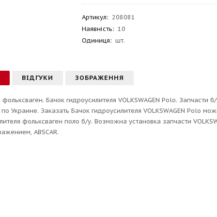
Артикул
:
208081
Наявність:
10
Одиниця:
шт.
С
ВІДГУКИ
ЗОБРАЖЕННЯ
 фольксваген. Бачок гидроусилителя VOLKSWAGEN Polo. Запчасти б/
 по Украине. Заказать Бачок гидроусилителя VOLKSWAGEN Polo можн
лителя фольксваген поло б/у. Возможна установка запчасти VOLKSWA
уважением, ABSCAR.