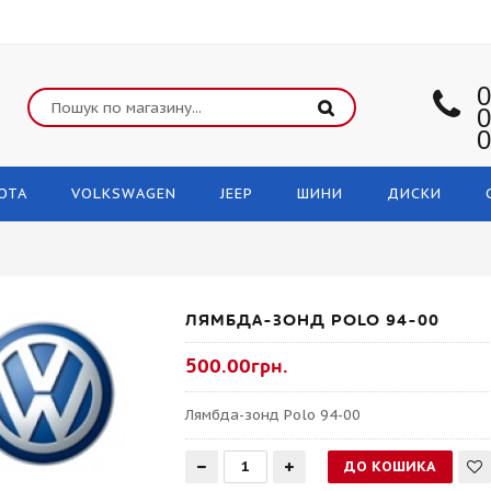
0
0
0
OTA
VOLKSWAGEN
JEEP
ШИНИ
ДИСКИ
ЛЯМБДА-ЗОНД POLO 94-00
500.00грн.
Лямбда-зонд Polo 94-00