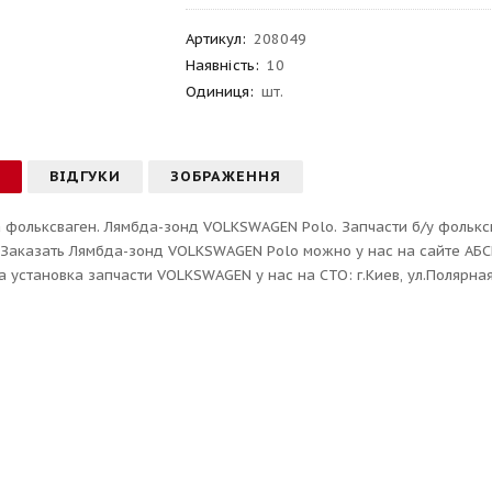
Артикул
:
208049
Наявність:
10
Одиниця:
шт.
С
ВІДГУКИ
ЗОБРАЖЕННЯ
 фольксваген. Лямбда-зонд VOLKSWAGEN Polo. Запчасти б/у фольксв
 Заказать Лямбда-зонд VOLKSWAGEN Polo можно у нас на сайте АБСК
 установка запчасти VOLKSWAGEN у нас на СТО: г.Киев, ул.Полярная