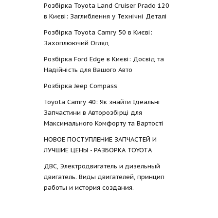
Розбірка Toyota Land Cruiser Prado 120
в Києві: Заглиблення у Технічні Деталі
Розбірка Toyota Camry 50 в Києві:
Захоплюючий Огляд
Розбірка Ford Edge в Києві: Досвід та
Надійність для Вашого Авто
Розбірка Jeep Compass
Toyota Camry 40: Як знайти Ідеальні
Запчастини в Авторозбірці для
Максимального Комфорту та Вартості
НОВОЕ ПОСТУПЛЕНИЕ ЗАПЧАСТЕЙ И
ЛУЧШИЕ ЦЕНЫ - РАЗБОРКА TOYOTА
ДВС, Электродвигатель и дизельный
двигатель. Виды двигателей, принцип
работы и история создания.