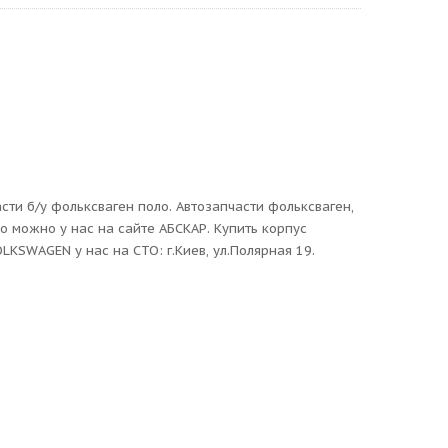
ти б/у фольксваген поло. Автозапчасти фольксваген,
 можно у нас на сайте АБСКАР. Купить корпус
KSWAGEN у нас на СТО: г.Киев, ул.Полярная 19.