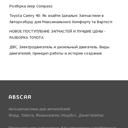
Розбірка Jeep Compass
Toyota Camry 40: Як знайти Ідеальні Запчастини в
Авторозбірці для Максимального Комфорту та Вартості
НОВОЕ ПОСТУПЛЕНИЕ ЗАПЧАСТЕЙ И ЛУЧШИЕ ЦЕНЫ -
РАЗБОРКА TOYOTА
ДВС, Электродвигатель и дизельный двигатель. Виды
двигателей, принцип работы и история создания.
ABSCAR
Автозапчастини для автомобілей
Форд, Тойота, Фольксваген, Міцубісі, Джип Компас
Продаємо нові запчастини, б/в запчастини з розбирання