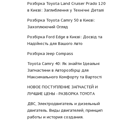
Розбірка Toyota Land Cruiser Prado 120
в Києві: Заглиблення у Технічні Деталі
Розбірка Toyota Camry 50 в Києві:
Захоплюючий Огляд
Розбірка Ford Edge в Києві: Досвід та
Надійність для Вашого Авто
Розбірка Jeep Compass
Toyota Camry 40: Як знайти Ідеальні
Запчастини в Авторозбірці для
Максимального Комфорту та Вартості
НОВОЕ ПОСТУПЛЕНИЕ ЗАПЧАСТЕЙ И
ЛУЧШИЕ ЦЕНЫ - РАЗБОРКА TOYOTА
ДВС, Электродвигатель и дизельный
двигатель. Виды двигателей, принцип
работы и история создания.