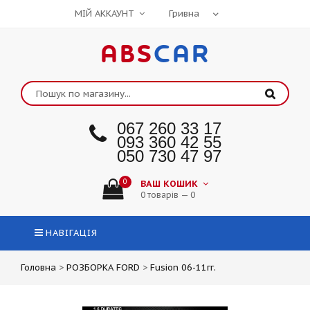
МІЙ АККАУНТ
ABS
CAR
067 260 33 17
093 360 42 55
050 730 47 97
0
ВАШ КОШИК
0 товарів — 0
НАВІГАЦІЯ
Головна
>
РОЗБОРКА FORD
>
Fusion 06-11гг.