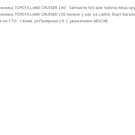
ажника TOYOTA LAND CRUISER 100 . Запчасти б/у для тойота ленд кр
ажника TOYOTA LAND CRUISER 100 можно у нас на сайте. Борт багаж
а на СТО : г.Киев, ул.Полярная 19. С уважением ABSCAR.