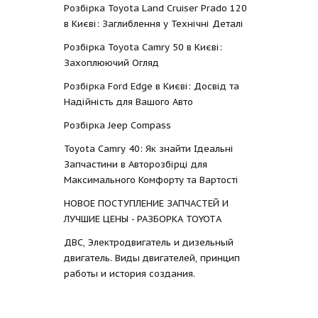
Розбірка Toyota Land Cruiser Prado 120
в Києві: Заглиблення у Технічні Деталі
Розбірка Toyota Camry 50 в Києві:
Захоплюючий Огляд
Розбірка Ford Edge в Києві: Досвід та
Надійність для Вашого Авто
Розбірка Jeep Compass
Toyota Camry 40: Як знайти Ідеальні
Запчастини в Авторозбірці для
Максимального Комфорту та Вартості
НОВОЕ ПОСТУПЛЕНИЕ ЗАПЧАСТЕЙ И
ЛУЧШИЕ ЦЕНЫ - РАЗБОРКА TOYOTА
ДВС, Электродвигатель и дизельный
двигатель. Виды двигателей, принцип
работы и история создания.