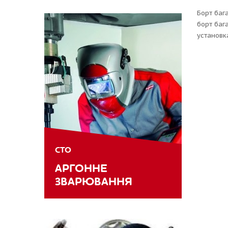
Борт баг
борт баг
установк
СТО
АРГОННЕ
ЗВАРЮВАННЯ