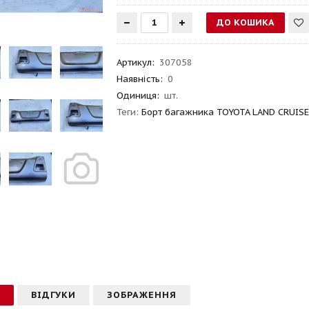
Артикул
:
307058
Наявність:
0
Одиниця:
шт.
Теги:
Борт багажника TOYOTA LAND CRUIS
С
ВІДГУКИ
ЗОБРАЖЕННЯ