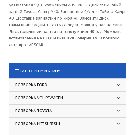
ул.Полярная 19. С уважением ABSCAR. -- Диск гальмівний
задній Toyota Camry V40. Запчастини б/у для Тойота Камрі
40. Доставка запчастин по Україні. Замовити диск
гальмівний задній TOYOTA Camry 40 можна у нас на сайті.
Диск гальмівний задній на тойоту камрі 40 б/у. Можливе
встановлення на СТО: м.Київ, вул.Полярна 19. З повагою,
автошрот ABSCAR.
КАТЕГОРІЇ МАГАЗИНУ
РОЗБОРКА FORD
РОЗБОРКА VOLKSWAGEN
РОЗБОРКА TOYOTA
РОЗБОРКА MITSUBISHI