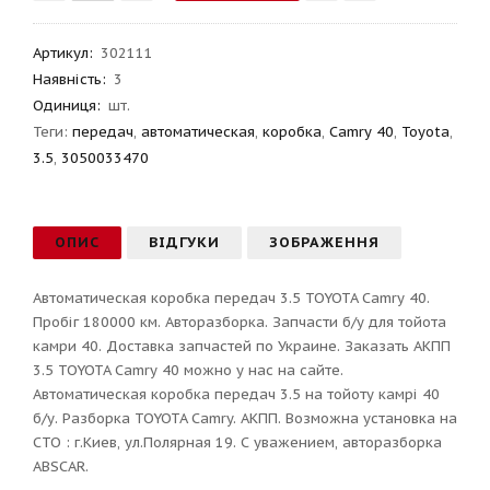
Артикул
:
302111
Наявність:
3
Одиниця:
шт.
Теги:
передач
,
автоматическая
,
коробка
,
Camry 40
,
Toyota
,
3.5
,
3050033470
ОПИС
ВІДГУКИ
ЗОБРАЖЕННЯ
Автоматическая коробка передач 3.5 TOYOTA Camry 40.
Пробіг 180000 км. Авторазборка. Запчасти б/у для тойота
камри 40. Доставка запчастей по Украине. Заказать АКПП
3.5 TOYOTA Camry 40 можно у нас на сайте.
Автоматическая коробка передач 3.5 на тойоту камрі 40
б/у. Разборка TOYOTA Camry. АКПП. Возможна установка на
СТО : г.Киев, ул.Полярная 19. С уважением, авторазборка
ABSCAR.