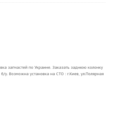
авка запчастей по Украине. Заказать заднюю колонку
б/у. Возможна установка на СТО : г.Киев, ул.Полярная