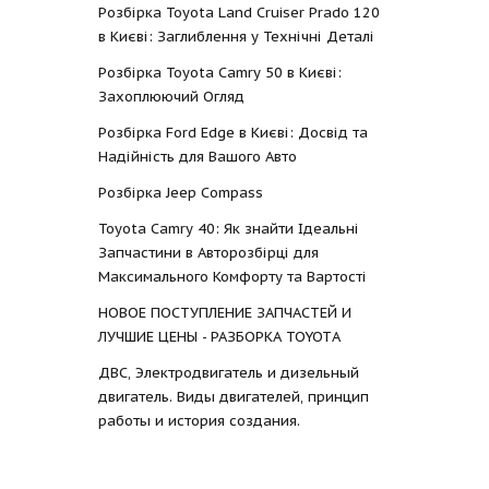
Розбірка Toyota Land Cruiser Prado 120
в Києві: Заглиблення у Технічні Деталі
Розбірка Toyota Camry 50 в Києві:
Захоплюючий Огляд
Розбірка Ford Edge в Києві: Досвід та
Надійність для Вашого Авто
Розбірка Jeep Compass
Toyota Camry 40: Як знайти Ідеальні
Запчастини в Авторозбірці для
Максимального Комфорту та Вартості
НОВОЕ ПОСТУПЛЕНИЕ ЗАПЧАСТЕЙ И
ЛУЧШИЕ ЦЕНЫ - РАЗБОРКА TOYOTА
ДВС, Электродвигатель и дизельный
двигатель. Виды двигателей, принцип
работы и история создания.