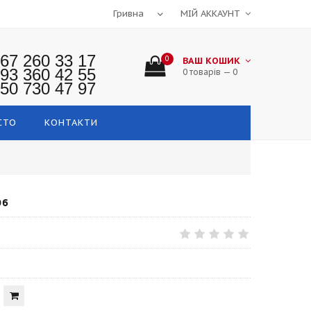
МІЙ АККАУНТ
67 260 33 17
0
ВАШ КОШИК
93 360 42 55
0 товарів — 0
50 730 47 97
СТО
КОНТАКТИ
06