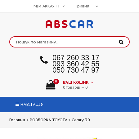
МІЙ АККАУНТ
ABS
CAR
067 260 33 17
093 360 42 55
050 730 47 97
0
ВАШ КОШИК
0 товарів — 0
НАВІГАЦІЯ
Головна
>
РОЗБОРКА TOYOTA
>
Camry 30