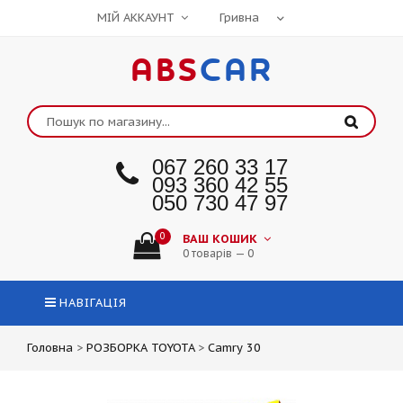
МІЙ АККАУНТ
ABS
CAR
067 260 33 17
093 360 42 55
050 730 47 97
0
ВАШ КОШИК
0 товарів — 0
НАВІГАЦІЯ
Головна
>
РОЗБОРКА TOYOTA
>
Camry 30