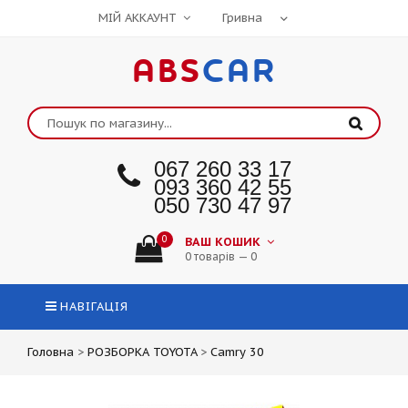
МІЙ АККАУНТ
ABS
CAR
067 260 33 17
093 360 42 55
050 730 47 97
0
ВАШ КОШИК
0 товарів — 0
НАВІГАЦІЯ
Головна
>
РОЗБОРКА TOYOTA
>
Camry 30