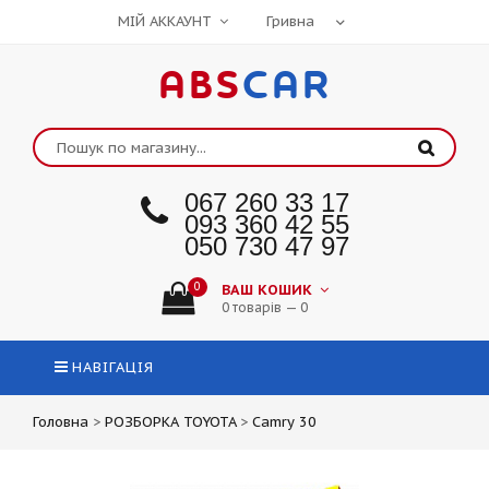
МІЙ АККАУНТ
ABS
CAR
067 260 33 17
093 360 42 55
050 730 47 97
0
ВАШ КОШИК
0 товарів — 0
НАВІГАЦІЯ
Головна
>
РОЗБОРКА TOYOTA
>
Camry 30