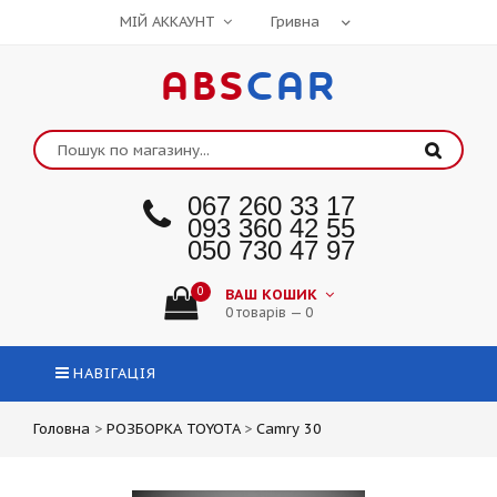
МІЙ АККАУНТ
ABS
CAR
067 260 33 17
093 360 42 55
050 730 47 97
0
ВАШ КОШИК
0 товарів — 0
НАВІГАЦІЯ
Головна
>
РОЗБОРКА TOYOTA
>
Camry 30