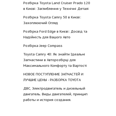
Розбірка Toyota Land Cruiser Prado 120
в Києві: Заглиблення у Технічні Деталі
Розбірка Toyota Camry 50 в Києві:
Захоплюючий Огляд
Розбірка Ford Edge в Києві: Досвід та
Надійність для Вашого Авто
Розбірка Jeep Compass
Toyota Camry 40: Як знайти Ідеальні
Запчастини в Авторозбірці для
Максимального Комфорту та Вартості
НОВОЕ ПОСТУПЛЕНИЕ ЗАПЧАСТЕЙ И
ЛУЧШИЕ ЦЕНЫ - РАЗБОРКА TOYOTА
ДВС, Электродвигатель и дизельный
двигатель. Виды двигателей, принцип
работы и история создания.