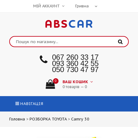
МІЙ АККАУНТ
ABS
CAR
067 260 33 17
093 360 42 55
050 730 47 97
0
ВАШ КОШИК
0 товарів — 0
НАВІГАЦІЯ
Головна
>
РОЗБОРКА TOYOTA
>
Camry 30