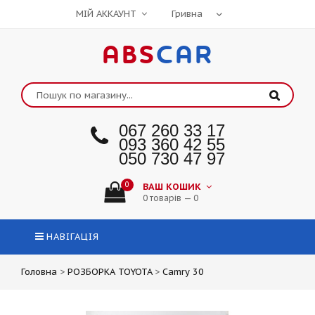
МІЙ АККАУНТ
ABS
CAR
067 260 33 17
093 360 42 55
050 730 47 97
0
ВАШ КОШИК
0 товарів — 0
НАВІГАЦІЯ
Головна
>
РОЗБОРКА TOYOTA
>
Camry 30