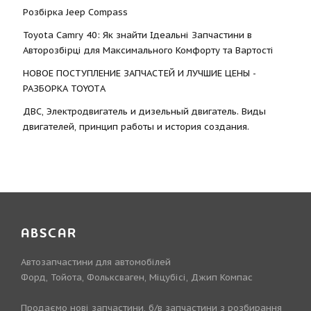
Розбірка Jeep Compass
Toyota Camry 40: Як знайти Ідеальні Запчастини в
Авторозбірці для Максимального Комфорту та Вартості
НОВОЕ ПОСТУПЛЕНИЕ ЗАПЧАСТЕЙ И ЛУЧШИЕ ЦЕНЫ -
РАЗБОРКА TOYOTА
ДВС, Электродвигатель и дизельный двигатель. Виды
двигателей, принцип работы и история создания.
ABSCAR
Автозапчастини для автомобілей
Форд, Тойота, Фольксваген, Міцубісі, Джип Компас
Продаємо нові запчастини, б/в запчастини з розбирання