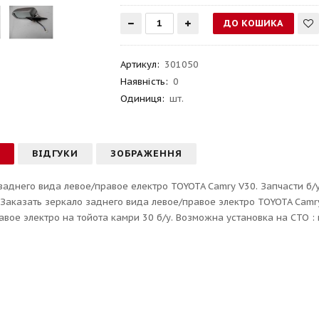
Артикул
:
301050
Наявність:
0
Одиниця:
шт.
С
ВІДГУКИ
ЗОБРАЖЕННЯ
заднего вида левое/правое електро TOYOTA Camry V30. Запчасти б/у
 Заказать зеркало заднего вида левое/правое электро TOYOTA Camr
авое электро на тойота камри 30 б/у. Возможна установка на СТО : 