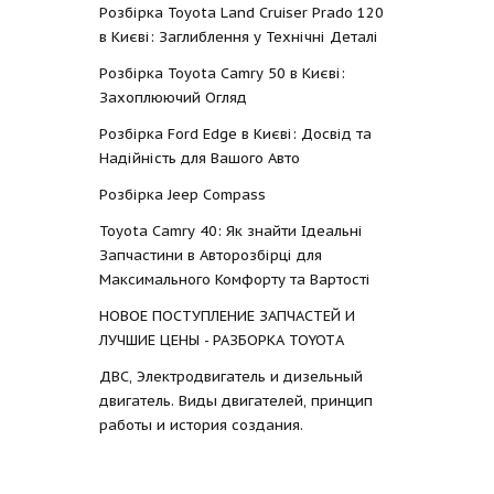
Розбірка Toyota Land Cruiser Prado 120
в Києві: Заглиблення у Технічні Деталі
Розбірка Toyota Camry 50 в Києві:
Захоплюючий Огляд
Розбірка Ford Edge в Києві: Досвід та
Надійність для Вашого Авто
Розбірка Jeep Compass
Toyota Camry 40: Як знайти Ідеальні
Запчастини в Авторозбірці для
Максимального Комфорту та Вартості
НОВОЕ ПОСТУПЛЕНИЕ ЗАПЧАСТЕЙ И
ЛУЧШИЕ ЦЕНЫ - РАЗБОРКА TOYOTА
ДВС, Электродвигатель и дизельный
двигатель. Виды двигателей, принцип
работы и история создания.