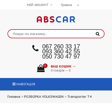
МІЙ АККАУНТ
ABS
CAR
067 260 33 17
093 360 42 55
050 730 47 97
0
ВАШ КОШИК
0 товарів — 0
НАВІГАЦІЯ
Головна
>
РОЗБОРКА VOLKSWAGEN
>
Transporter T4