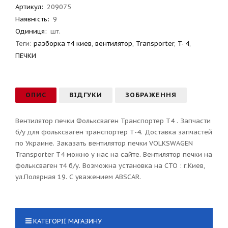
Артикул
:
209075
Наявність:
9
Одиниця:
шт.
Теги:
разборка т4 киев
,
вентилятор
,
Transporter
,
T- 4
,
ПЕЧКИ
ОПИС
ВІДГУКИ
ЗОБРАЖЕННЯ
Вентилятор печки Фольксваген Транспортер T4 . Запчасти
б/у для фольксваген транспортер Т-4. Доставка запчастей
по Украине. Заказать вентилятор печки VOLKSWAGEN
Transporter T4 можно у нас на сайте. Вентилятор печки на
фольксваген т4 б/у. Возможна установка на СТО : г.Киев,
ул.Полярная 19. С уважением ABSCAR.
КАТЕГОРІЇ МАГАЗИНУ