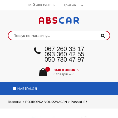
МІЙ АККАУНТ
ABS
CAR
067 260 33 17
093 360 42 55
050 730 47 97
0
ВАШ КОШИК
0 товарів — 0
НАВІГАЦІЯ
Головна
>
РОЗБОРКА VOLKSWAGEN
>
Passat B3