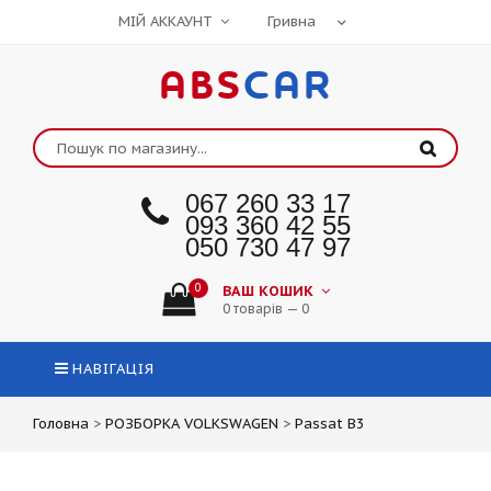
МІЙ АККАУНТ
ABS
CAR
067 260 33 17
093 360 42 55
050 730 47 97
0
ВАШ КОШИК
0 товарів — 0
НАВІГАЦІЯ
Головна
>
РОЗБОРКА VOLKSWAGEN
>
Passat B3