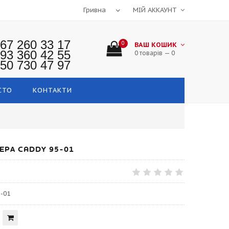
МІЙ АККАУНТ
67 260 33 17
0
ВАШ КОШИК
93 360 42 55
0 товарів — 0
50 730 47 97
СТО
КОНТАКТИ
РА CADDY 95-01
-01