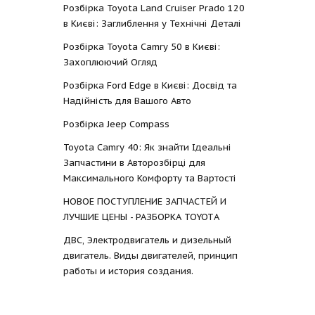
Розбірка Toyota Land Cruiser Prado 120
в Києві: Заглиблення у Технічні Деталі
Розбірка Toyota Camry 50 в Києві:
Захоплюючий Огляд
Розбірка Ford Edge в Києві: Досвід та
Надійність для Вашого Авто
Розбірка Jeep Compass
Toyota Camry 40: Як знайти Ідеальні
Запчастини в Авторозбірці для
Максимального Комфорту та Вартості
НОВОЕ ПОСТУПЛЕНИЕ ЗАПЧАСТЕЙ И
ЛУЧШИЕ ЦЕНЫ - РАЗБОРКА TOYOTА
ДВС, Электродвигатель и дизельный
двигатель. Виды двигателей, принцип
работы и история создания.