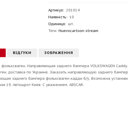
Артикул
:
201014
Наявність:
10
Одиниця:
шт.
Теги:
Huevocartoon stream
С
ВІДГУКИ
ЗОБРАЖЕННЯ
 фольксваген. Направляющая заднего бампера VOLKSWAGEN Caddy. 
ген, доставка по Украине. Заказать направляющую заднего бампе
ющая заднего бампера фольксваген кадди б/у. Возможна установка
ная 19. Автошрот Киев. С уважением, ABSCAR.