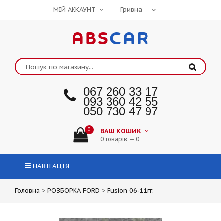
МІЙ АККАУНТ
ABS
CAR
067 260 33 17
093 360 42 55
050 730 47 97
0
ВАШ КОШИК
0 товарів — 0
НАВІГАЦІЯ
Головна
>
РОЗБОРКА FORD
>
Fusion 06-11гг.