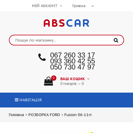
МІЙ АККАУНТ
ABS
CAR
067 260 33 17
093 360 42 55
050 730 47 97
0
ВАШ КОШИК
0 товарів — 0
НАВІГАЦІЯ
Головна
>
РОЗБОРКА FORD
>
Fusion 06-11гг.