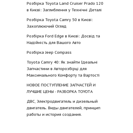
Розбірка Toyota Land Cruiser Prado 120
в Києві: Заглиблення у Технічні Деталі
Розбірка Toyota Camry 50 в Києві:
Захоплюючий Огляд
Розбірка Ford Edge в Києві: Досвід та
Надійність для Вашого Авто
Розбірка Jeep Compass
Toyota Camry 40: Як знайти Ідеальні
Запчастини в Авторозбірці для
Максимального Комфорту та Вартості
НОВОЕ ПОСТУПЛЕНИЕ ЗАПЧАСТЕЙ И
ЛУЧШИЕ ЦЕНЫ - РАЗБОРКА TOYOTА
ДВС, Электродвигатель и дизельный
двигатель. Виды двигателей, принцип
работы и история создания.