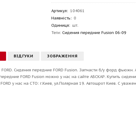
Артикул
:
104061
Наявність:
0
Одиниця:
шт.
Теги:
Сидения передние Fusion 06-09
С
ВІДГУКИ
ЗОБРАЖЕННЯ
 FORD. Сидения передние FORD Fusion. Запчасти б/у форд фьюжн. А
передние FORD Fusion можно у нас на сайте АБСКАР. Купить сиде
 FORD у нас на СТО: г.Киев, ул.Полярная 19. Автошрот Киев. С уваже