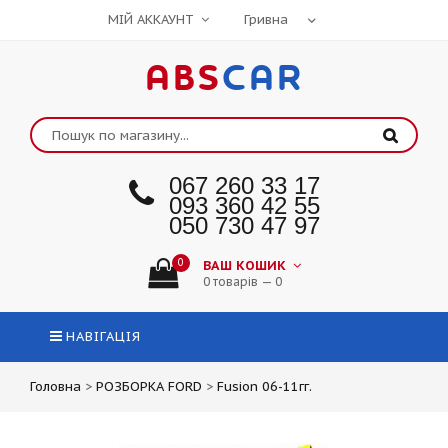
МІЙ АККАУНТ
ABS
CAR
067 260 33 17
093 360 42 55
050 730 47 97
0
ВАШ КОШИК
0 товарів — 0
НАВІГАЦІЯ
Головна
>
РОЗБОРКА FORD
>
Fusion 06-11гг.