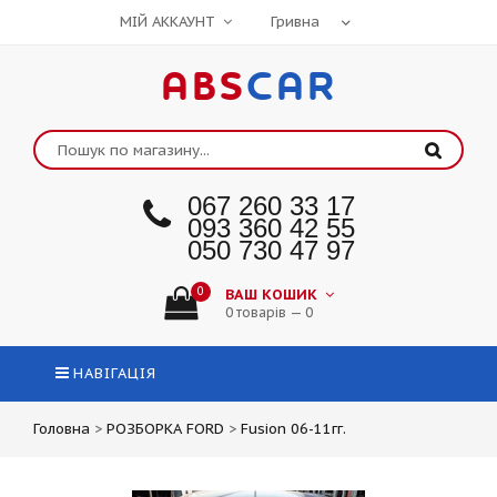
МІЙ АККАУНТ
ABS
CAR
067 260 33 17
093 360 42 55
050 730 47 97
0
ВАШ КОШИК
0 товарів — 0
НАВІГАЦІЯ
Головна
>
РОЗБОРКА FORD
>
Fusion 06-11гг.