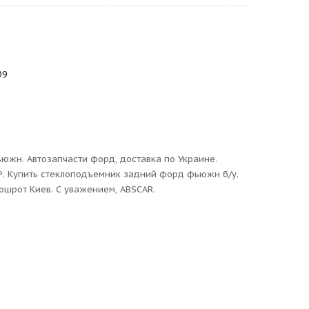
09
южн. Автозапчасти форд, доставка по Украине.
Р. Купить стеклоподъемник задний форд фьюжн б/у.
тошрот Киев. С уважением, ABSCAR.