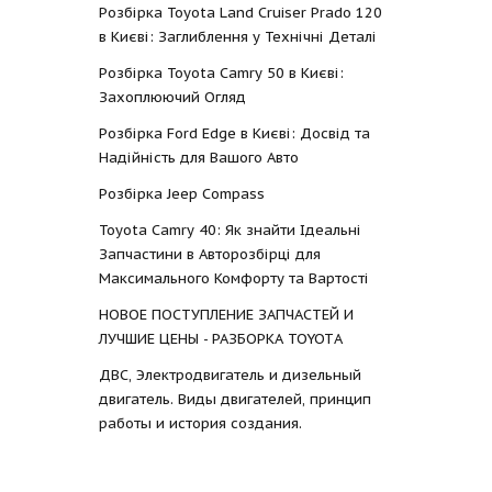
Розбірка Toyota Land Cruiser Prado 120
в Києві: Заглиблення у Технічні Деталі
Розбірка Toyota Camry 50 в Києві:
Захоплюючий Огляд
Розбірка Ford Edge в Києві: Досвід та
Надійність для Вашого Авто
Розбірка Jeep Compass
Toyota Camry 40: Як знайти Ідеальні
Запчастини в Авторозбірці для
Максимального Комфорту та Вартості
НОВОЕ ПОСТУПЛЕНИЕ ЗАПЧАСТЕЙ И
ЛУЧШИЕ ЦЕНЫ - РАЗБОРКА TOYOTА
ДВС, Электродвигатель и дизельный
двигатель. Виды двигателей, принцип
работы и история создания.