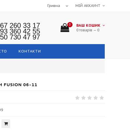
МІЙ АККАУНТ
67 260 33 17
0
ВАШ КОШИК
93 360 42 55
0 товарів — 0
50 730 47 97
СТО
КОНТАКТИ
 FUSION 06-11
09