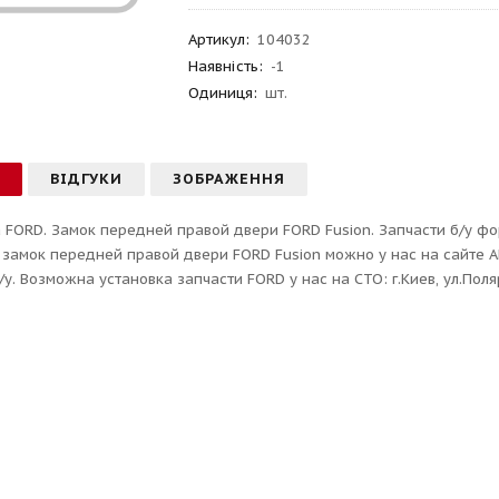
Артикул
:
104032
Наявність:
-1
Одиниця:
шт.
С
ВІДГУКИ
ЗОБРАЖЕННЯ
 FORD. Замок передней правой двери FORD Fusion. Запчасти б/у фо
 замок передней правой двери FORD Fusion можно у нас на сайте 
у. Возможна установка запчасти FORD у нас на СТО: г.Киев, ул.Поля