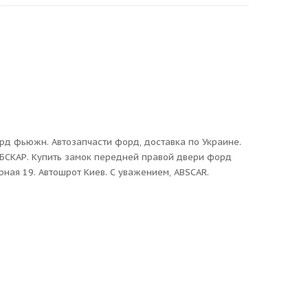
рд фьюжн. Автозапчасти форд, доставка по Украине.
АБСКАР. Купить замок передней правой двери форд
рная 19. Автошрот Киев. С уважением, ABSCAR.