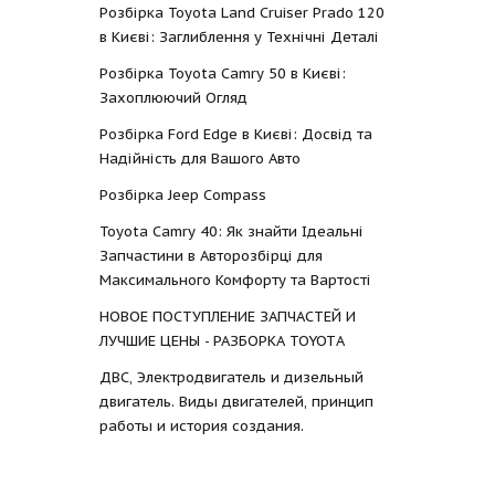
Розбірка Toyota Land Cruiser Prado 120
в Києві: Заглиблення у Технічні Деталі
Розбірка Toyota Camry 50 в Києві:
Захоплюючий Огляд
Розбірка Ford Edge в Києві: Досвід та
Надійність для Вашого Авто
Розбірка Jeep Compass
Toyota Camry 40: Як знайти Ідеальні
Запчастини в Авторозбірці для
Максимального Комфорту та Вартості
НОВОЕ ПОСТУПЛЕНИЕ ЗАПЧАСТЕЙ И
ЛУЧШИЕ ЦЕНЫ - РАЗБОРКА TOYOTА
ДВС, Электродвигатель и дизельный
двигатель. Виды двигателей, принцип
работы и история создания.