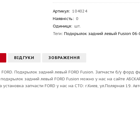
Артикул
:
104024
Наявність:
0
Одиниця:
шт.
Теги:
Подкрылок задний левый Fusion 06-
С
ВІДГУКИ
ЗОБРАЖЕННЯ
 FORD. Подкрылок задний левый FORD Fusion. Запчасти б/у форд ф
 подкрылок задний левый FORD Fusion можно у нас на сайте АБСКА
 установка запчасти FORD у нас на СТО: г.Киев, ул.Полярная 19. Ав