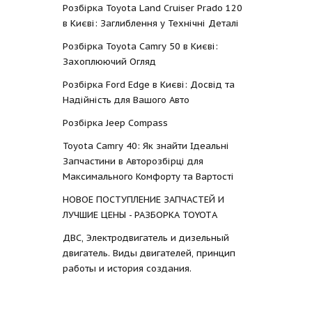
Розбірка Toyota Land Cruiser Prado 120
в Києві: Заглиблення у Технічні Деталі
Розбірка Toyota Camry 50 в Києві:
Захоплюючий Огляд
Розбірка Ford Edge в Києві: Досвід та
Надійність для Вашого Авто
Розбірка Jeep Compass
Toyota Camry 40: Як знайти Ідеальні
Запчастини в Авторозбірці для
Максимального Комфорту та Вартості
НОВОЕ ПОСТУПЛЕНИЕ ЗАПЧАСТЕЙ И
ЛУЧШИЕ ЦЕНЫ - РАЗБОРКА TOYOTА
ДВС, Электродвигатель и дизельный
двигатель. Виды двигателей, принцип
работы и история создания.