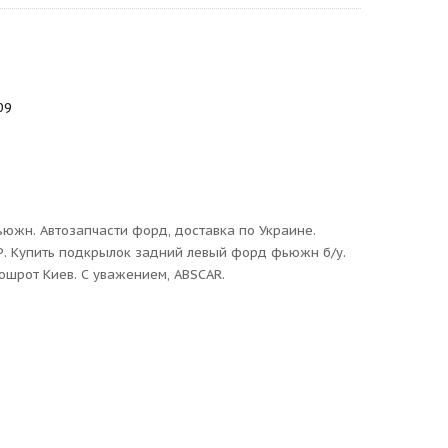
09
ьюжн. Автозапчасти форд, доставка по Украине.
Р. Купить подкрылок задний левый форд фьюжн б/у.
тошрот Киев. С уважением, ABSCAR.