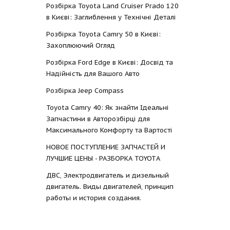
Розбірка Toyota Land Cruiser Prado 120
в Києві: Заглиблення у Технічні Деталі
Розбірка Toyota Camry 50 в Києві:
Захоплюючий Огляд
Розбірка Ford Edge в Києві: Досвід та
Надійність для Вашого Авто
Розбірка Jeep Compass
Toyota Camry 40: Як знайти Ідеальні
Запчастини в Авторозбірці для
Максимального Комфорту та Вартості
НОВОЕ ПОСТУПЛЕНИЕ ЗАПЧАСТЕЙ И
ЛУЧШИЕ ЦЕНЫ - РАЗБОРКА TOYOTА
ДВС, Электродвигатель и дизельный
двигатель. Виды двигателей, принцип
работы и история создания.