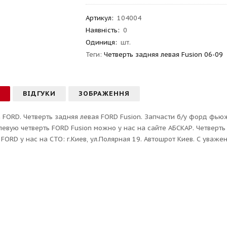
Артикул
:
104004
Наявність:
0
Одиниця:
шт.
Теги:
Четверть задняя левая Fusion 06-09
С
ВІДГУКИ
ЗОБРАЖЕННЯ
 FORD. Четверть задняя левая FORD Fusion. Запчасти б/у форд фьюж
евую четверть FORD Fusion можно у нас на сайте АБСКАР. Четверт
 FORD у нас на СТО: г.Киев, ул.Полярная 19. Автошрот Киев. С уваже