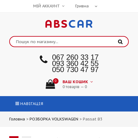
МІЙ АККАУНТ
ABS
CAR
067 260 33 17
093 360 42 55
050 730 47 97
0
ВАШ КОШИК
0 товарів — 0
НАВІГАЦІЯ
Головна
>
РОЗБОРКА VOLKSWAGEN
>
Passat B3