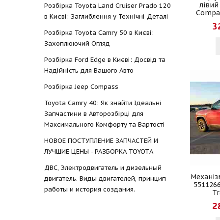
лівий
Розбірка Toyota Land Cruiser Prado 120
Compas
в Києві: Заглиблення у Технічні Деталі
3
Розбірка Toyota Camry 50 в Києві:
Захоплюючий Огляд
Розбірка Ford Edge в Києві: Досвід та
Надійність для Вашого Авто
Розбірка Jeep Compass
Toyota Camry 40: Як знайти Ідеальні
Запчастини в Авторозбірці для
Максимального Комфорту та Вартості
НОВОЕ ПОСТУПЛЕНИЕ ЗАПЧАСТЕЙ И
ЛУЧШИЕ ЦЕНЫ - РАЗБОРКА TOYOTА
ДВС, Электродвигатель и дизельный
Механізм
двигатель. Виды двигателей, принцип
551126
работы и история создания.
Tr
2