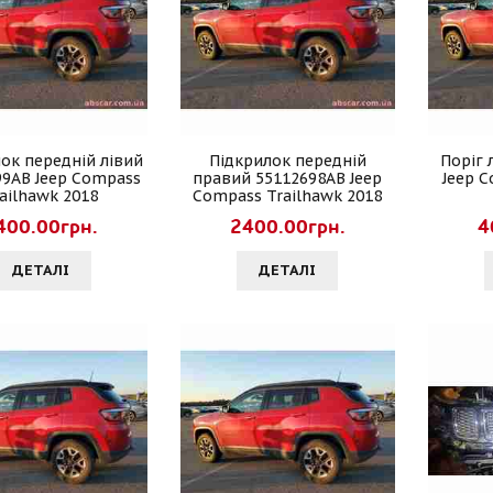
ок передній лівий
Підкрилок передній
Поріг 
99AB Jeep Compass
правий 55112698AB Jeep
Jeep 
ailhawk 2018
Compass Trailhawk 2018
400.00грн.
2400.00грн.
4
ДЕТАЛI
ДЕТАЛI