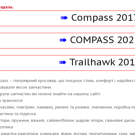
одель:
➠
Compass 201
➠
COMPASS 202
➠
Trailhawk 20
pass – популярний кросовер, що поєднує стиль, комфорт і надійніст
овувати якісні запчастини.
групи запчастин якi можна знайти на нашому сайтi:
а трансмісія
масляні, повітряні, паливні), ремені та ролики, зчеплення, коробка п
астина та підвіска
ори, пружини, важелі, сайлентблоки, шарові опори, гальмівні диски,
 оптика
решітка радіатора, дзеркала, фари, ліхтарі, протитуманки, скло, дві