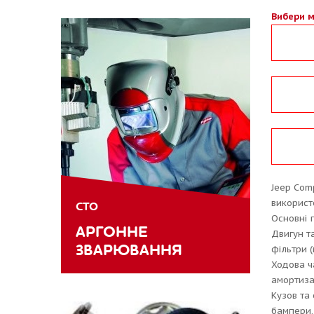
Вибери м
Jeep Com
використ
СТО
Основні 
АРГОННЕ
Двигун т
ЗВАРЮВАННЯ
фільтри (
Ходова ч
амортизат
Кузов та
бампери, 