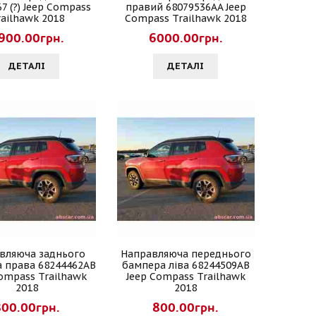
7 (?) Jeep Compass
правий 68079536AA Jeep
railhawk 2018
Compass Trailhawk 2018
900.00грн.
6000.00грн.
ДЕТАЛI
ДЕТАЛI
вляюча заднього
Направляюча переднього
 права 68244462AB
бампера ліва 68244509AB
Compass Trailhawk
Jeep Compass Trailhawk
2018
2018
800.00грн.
800.00грн.