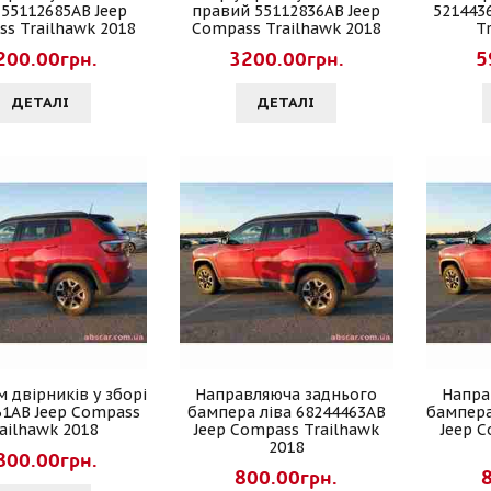
 55112685AB Jeep
правий 55112836AB Jeep
5214436
s Trailhawk 2018
Compass Trailhawk 2018
T
200.00грн.
3200.00грн.
5
ДЕТАЛI
ДЕТАЛI
 двірників у зборі
Направляюча заднього
Напра
61AB Jeep Compass
бампера ліва 68244463AB
бампера
ailhawk 2018
Jeep Compass Trailhawk
Jeep 
2018
800.00грн.
800.00грн.