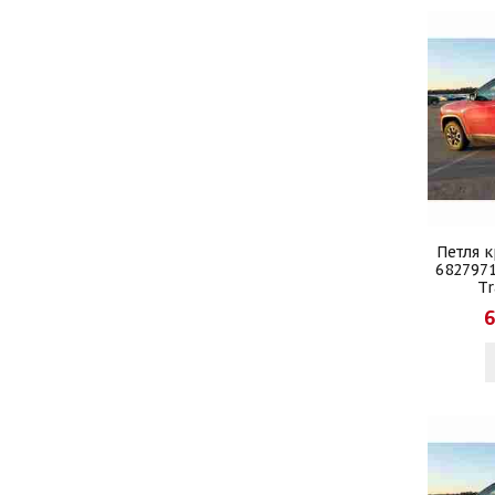
Петля 
682797
Tr
6