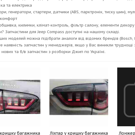
іка та електрика
ри, генератори, стартери, датчики (ABS, парктронік, тиску шин), му
 комфорт
 обшивка, килимки, клімат-контроль, фільтр салону, елементи декору
и? Запчастини для Jeep Compass доступні на нашому складi.
ших моделей можна підібрати аналоги від відомих брендів (Bosch, 
е наявність запчастин у менеджерів, якщо у Вас виникли труднощі 
 нових та б/в запчастин з розборки Джип по Україні.
у кришку багажника
Ліхтар у кришку багажника
Лонжер