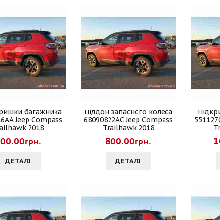
кришки багажника
Піддон запасного колеса
Підкр
16AA Jeep Compass
68090822AC Jeep Compass
551127
ailhawk 2018
Trailhawk 2018
T
00.00грн.
800.00грн.
1
ДЕТАЛI
ДЕТАЛI