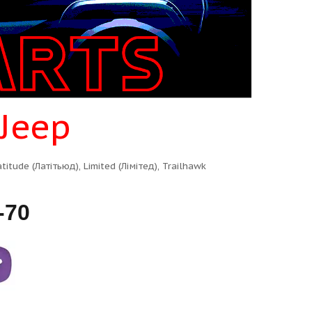
Jeep
itude (Латітьюд), Limited (Лімітед), Trailhawk
-70