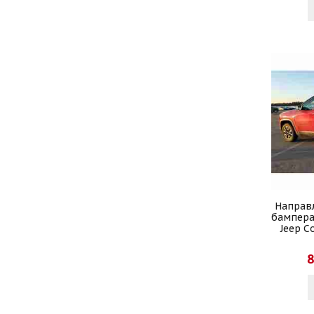
Направ
бампера
Jeep C
8