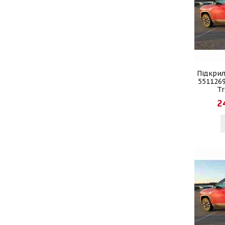
Підкрил
551126
Tr
2