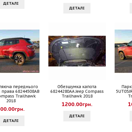
ДЕТАЛI
ДЕТАЛI
ляюча переднього
Обезшумка капота
Парк
 права 68244508AB
68244280AA Jeep Compass
5UT05J
ompass Trailhawk
Trailhawk 2018
T
2018
1200.00грн.
1
00.00грн.
ДЕТАЛI
ДЕТАЛI