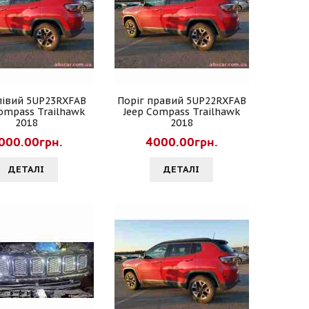
лівий 5UP23RXFAB
Поріг правий 5UP22RXFAB
Compass Trailhawk
Jeep Compass Trailhawk
2018
2018
000.00грн.
4000.00грн.
ДЕТАЛI
ДЕТАЛI