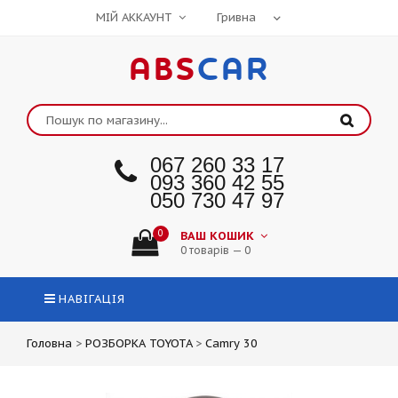
МІЙ АККАУНТ
ABS
CAR
067 260 33 17
093 360 42 55
050 730 47 97
0
ВАШ КОШИК
0 товарів — 0
НАВІГАЦІЯ
Головна
>
РОЗБОРКА TOYOTA
>
Camry 30