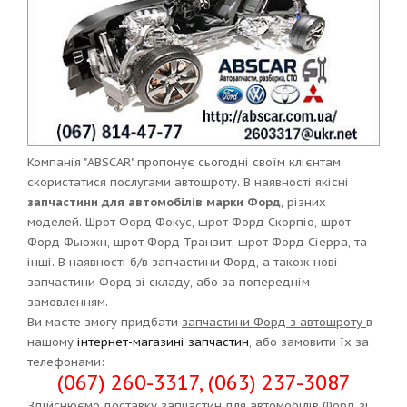
Компанія "ABSCAR" пропонує сьогодні своїм клієнтам
скористатися послугами автошроту. В наявності якісні
запчастини для автомобілів марки Форд
, різних
моделей. Шрот Форд Фокус, шрот Форд Скорпіо, шрот
Форд Фьюжн, шрот Форд Транзит, шрот Форд Сіерра, та
інші. В наявності б/в запчастини Форд, а також нові
запчастини Форд зі складу, або за попереднім
замовленням.
Ви маєте змогу придбати
запчастини Форд з автошроту
в
нашому
інтернет-магазині запчастин
, або замовити їх за
телефонами:
(067) 260-3317, (063) 237-3087
Здійснюємо доставку запчастин для автомобілів Форд зі