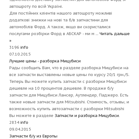
автошроту по всій Україні.
Для постійних кліентів нашого автошроту можливі
додаткові знижки на нові та б/в запчастини для
автомобілів Форд. А також, якщо ви скористалися
послугами розбірки Форд в АБСКАР - ми м
...
Читать дальше
»
3196
info
07.10.2015
Лучшие цены - разборка Мицубиси
Рады сообщить Вам, что в разделе разборка Мицубиси на
все запчасти выставлены новые цены по курсу 20/1 грн./S.
Теперь Вы можете купить запчасти с разборки Мицубиси
дешевле на 10 процентов дешевле. В продаже б/у
запчасти для Мицубиси Лансер, Аутлендер, Паджеро. Есть
также новые запчасти для Mitsubishi. Стоимость, отзывы, и
возможность купить автозапчасти с разборки Mitsubishi
Вы можете в разделе
Запчасти и разборка Мицубиси
.
2834
info
09.04.2015
Запчасти б/у из Европы