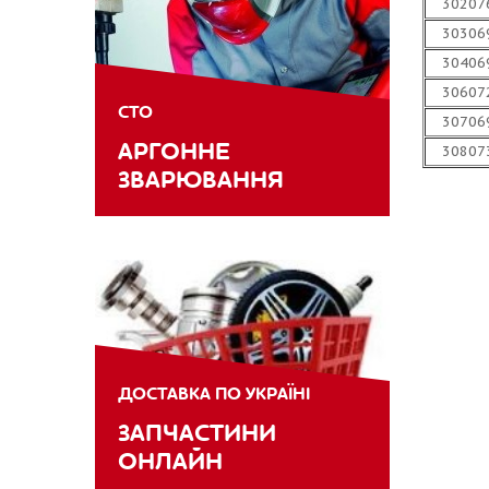
30207
30306
30406
30607
СТО
30706
АРГОННЕ
30807
ЗВАРЮВАННЯ
ДОСТАВКА ПО УКРАЇНІ
ЗАПЧАСТИНИ
ОНЛАЙН