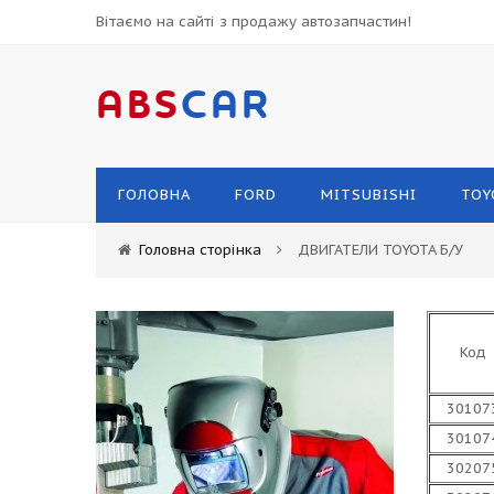
Вітаємо на сайті з продажу автозапчастин!
ABS
CAR
ГОЛОВНА
FORD
MITSUBISHI
TOY
Головна сторінка
ДВИГАТЕЛИ TOYOTA Б/У
Код
30107
30107
30207