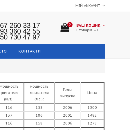
МІЙ АККАУНТ
67 260 33 17
0
ВАШ КОШИК
93 360 42 55
0 товарів — 0
50 730 47 97
СТО
КОНТАКТИ
Мощность
мощность
Годы
двигателя
двигателя
Цена
выпуска
(кВт):
(л.с.):
116
158
2006
1300
137
186
2001
1492
116
158
2006
1278