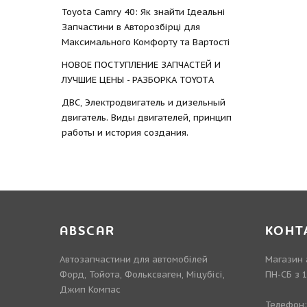
Toyota Camry 40: Як знайти Ідеальні
Запчастини в Авторозбірці для
Максимального Комфорту та Вартості
НОВОЕ ПОСТУПЛЕНИЕ ЗАПЧАСТЕЙ И
ЛУЧШИЕ ЦЕНЫ - РАЗБОРКА TOYOTА
ДВС, Электродвигатель и дизельный
двигатель. Виды двигателей, принцип
работы и история создания.
ABSCAR
КОНТ
Автозапчастини для автомобілей
Магазин 
Форд, Тойота, Фольксваген, Міцубісі,
ПН-СБ з 
Джип Компас
Телефон