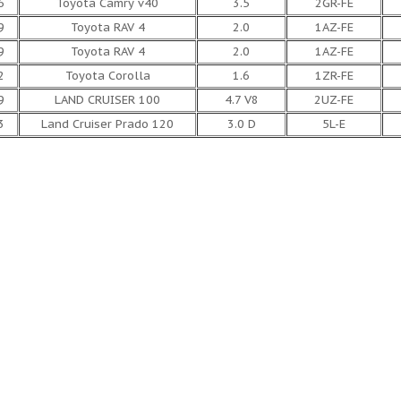
6
Toyota Camry v40
3.5
2GR-FE
9
Toyota RAV 4
2.0
1AZ-FE
9
Toyota RAV 4
2.0
1AZ-FE
2
Toyota Corolla
1.6
1ZR-FE
9
LAND CRUISER 100
4.7 V8
2UZ-FE
3
Land Cruiser Prado 120
3.0 D
5L-E