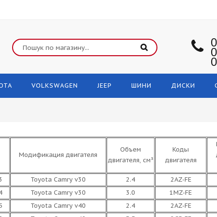
0
0
0
OTA
VOLKSWAGEN
JEEP
ШИНИ
ДИСКИ
Объем
Коды
Модификация двигателя
двигателя, см³
двигателя
3
Toyota Camry v30
2.4
2AZ-FE
4
Toyota Camry v30
3.0
1MZ-FE
5
Toyota Camry v40
2.4
2AZ-FE